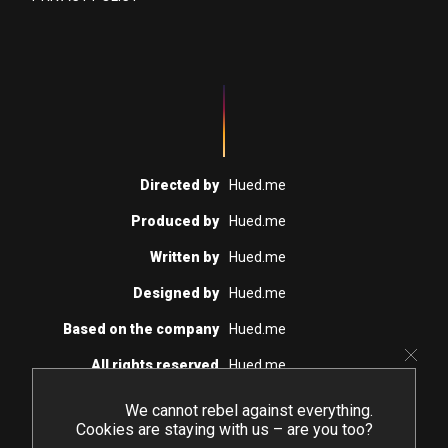
Directed by
Hued.me
Produced by
Hued.me
Written by
Hued.me
Designed by
Hued.me
Based on the company
Hued.me
All rights reserved
Hued.me
~
We cannot rebel against everything.
No interns were harmed in the
Cookies are staying with us – are you too?
production of this page