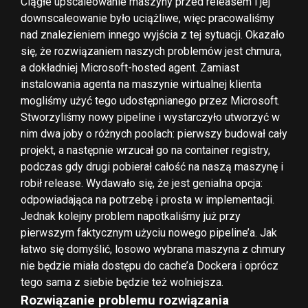
Ciągłe upscaleowanie maszyny przed releasem i jej
downscaleowanie było uciążliwe, więc pracowaliśmy
nad znalezieniem innego wyjścia z tej sytuacji. Okazało
się, że rozwiązaniem naszych problemów jest chmura,
a dokładniej Microsoft-hosted agent. Zamiast
instalowania agenta na maszynie wirtualnej klienta
mogliśmy użyć tego udostępnianego przez Microsoft.
Stworzyliśmy nowy pipeline i wystarczyło utworzyć w
nim dwa joby o różnych poolach: pierwszy budował cały
projekt, a następnie wrzucał go na container registry,
podczas gdy drugi pobierał całość na naszą maszynę i
robił release. Wydawało się, że jest genialna opcja:
odpowiadająca na potrzebę i prosta w implementacji.
Jednak kolejny problem napotkaliśmy już przy
pierwszym faktycznym użyciu nowego pipeline’a. Jak
łatwo się domyślić, losowo wybrana maszyna z chmury
nie będzie miała dostępu do cache’a Dockera i oprócz
tego sama z siebie będzie też wolniejsza.
Rozwiązanie problemu rozwiązania